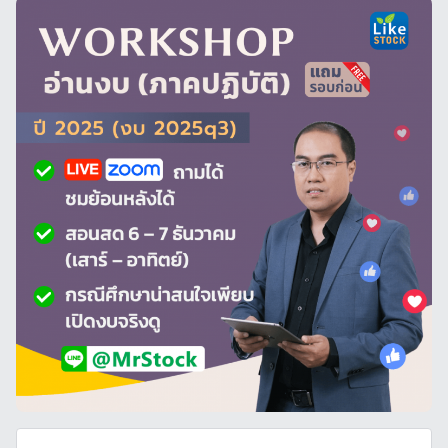
ท
ค
ว
า
ม
,
หุ้
น