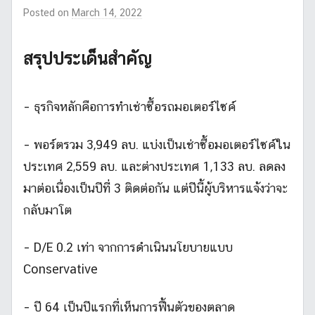
Posted on
March 14, 2022
b
y
m
สรุปประเด็นสำคัญ
r
l
i
– ธุรกิจหลักคือการทำเช่าซื้อรถมอเตอร์ไซค์
k
e
– พอร์ตรวม 3,949 ลบ. แบ่งเป็นเช่าซื้อมอเตอร์ไซค์ใน
s
ประเทศ 2,559 ลบ. และต่างประเทศ 1,133 ลบ. ลดลง
t
o
มาต่อเนื่องเป็นปีที่ 3 ติดต่อกัน แต่ปีนี้ผู้บริหารแจ้งว่าจะ
c
กลับมาโต
k
_
– D/E 0.2 เท่า จากการดำเนินนโยบายแบบ
2
Conservative
– ปี 64 เป็นปีแรกที่เห็นการฟื้นตัวของตลาด