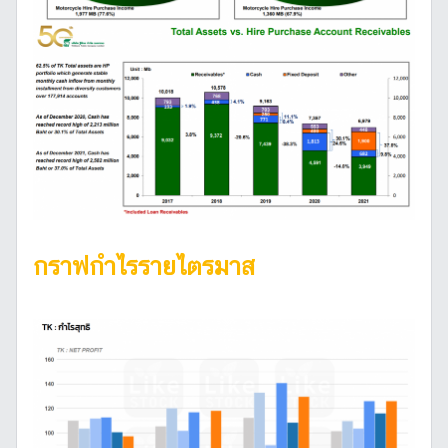
กราฟกำไรรายไตรมาส