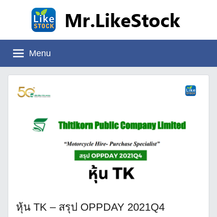
Skip
to
content
Mr.LikeStock
อ่าน
งบ
Menu
การ
เงิน
หุ้น TK – สรุป OPPDAY 2021Q4