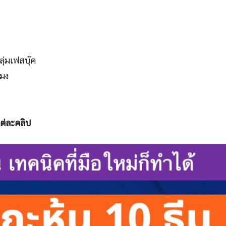
ุ่มเฟสบุ๊ค
โมง
ต่ละคลิป