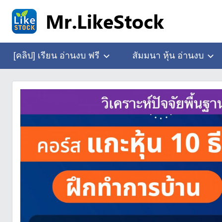
Skip
to
content
อ่าน
Mr.LikeStock
งบ
[คลิป] เรียน อ่านงบ ฟรี
สัมมนา หุ้น อ่านงบ
การ
เงิน