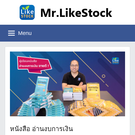
Skip
to
content
Mr.LikeStock
อ่าน
งบ
Menu
การ
เงิน
หนังสือ อ่านงบการเงิน