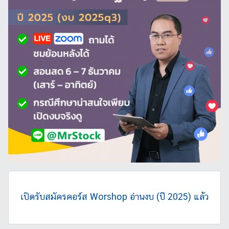
า
ม
,
หุ้
น
เปิดรับสมัครคอร์ส Worshop อ่านงบ (ปี 2025) แล้ว