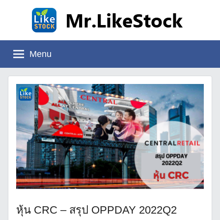
Skip
to
content
Mr.LikeStock
อ่าน
งบ
Menu
การ
เงิน
หุ้น CRC – สรุป OPPDAY 2022Q2