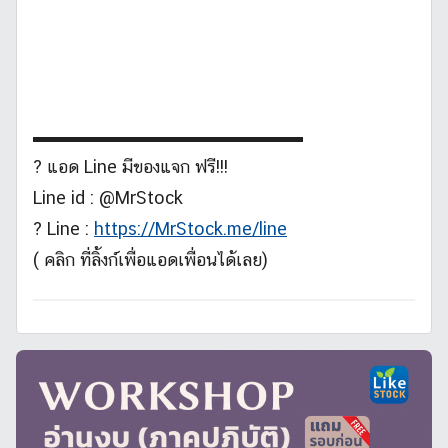
▬▬▬▬▬▬▬▬▬▬▬▬▬▬▬
? แอด Line มีของแจก ฟรี!!!
Line id : @MrStock
? Line :
https://MrStock.me/line
( คลิก ที่ลิ้งก์เพื่อแอดเพื่อนได้เลย)
บ
ท
ค
ว