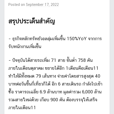
Posted on
September 17, 2022
b
y
m
สรุปประเด็นสำคัญ
r
l
i
– ธุรกิจหลักทรัพย์วอลลุ่มเพิ่มขึ้น 150%YoY จากการ
k
รับพนักงานเพิ่มขื้น
e
s
– ปัจจุบันได้สายรถเพิ่ม 71 สาย ขั้นต่ำ 758 คัน
t
o
ภายในเดือนตุลาคม ขยายได้อีก 1เดือนคือเดือน11
c
ทำให้มีทั้งหมด 79 เส้นทาง จ่ายค่าโดยสารสูงสุด 40
k
บาทต่อวันขึ้นกี่เที่ยวก็ได้ อีก 6 สายเดินรถ กำลังไปเข้า
_
2
ซื้อ ราคารถเฉลี่ย 6.9 ล้านบาท มูลค่ารวม 6,000 ล้าน
รวมสายใหม่ด้วย เกือบ 900 คัน ต้องบรรจุให้เสร็จ
ภายในเดือน11