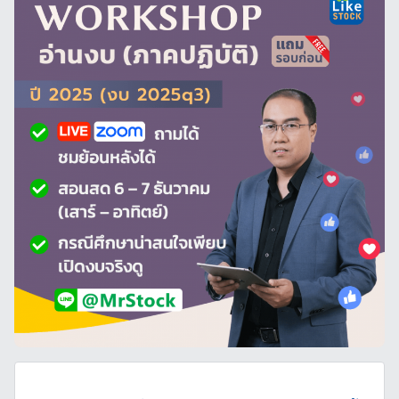
ท
ค
ว
า
ม
,
หุ้
น