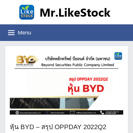
Skip
to
content
Mr.LikeStock
อ่าน
งบ
Menu
การ
เงิน
หุ้น BYD – สรุป OPPDAY 2022Q2