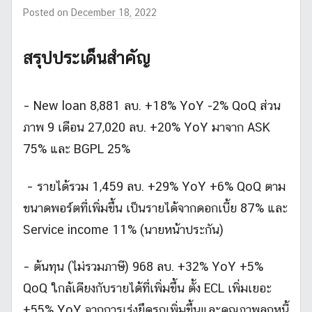
Posted on
December 18, 2022
b
y
m
สรุปประเด็นสำคัญ
r
l
i
– New loan 8,881 ลบ. +18% YoY -2% QoQ ส่วน
k
ภาพ 9 เดือน 27,020 ลบ. +20% YoY มาจาก ASK
e
s
75% และ BGPL 25%
t
o
– รายได้รวม 1,459 ลบ. +29% YoY +6% QoQ ตาม
c
ขนาดพอร์ตที่เพิ่มขึ้น เป็นรายได้จากดอกเบี้ย 87% และ
k
Service income 11% (นายหน้าประกัน)
_
2
– ต้นทุน (ไม่รวมภาษี) 968 ลบ. +32% YoY +5%
QoQ ใกล้เคียงกับรายได้ที่เพิ่มขึ้น ตั้ง ECL เพิ่มเยอะ
+55% YoY จากการเร่งยึดรถเพิ่มขึ้นและคุณภาพลูกหนี้