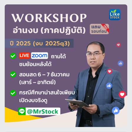
บ
ท
ค
ว
า
ม
,
หุ้
น