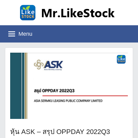
Skip
to
content
Mr.LikeStock
อ่าน
งบ
Menu
การ
เงิน
หุ้น ASK – สรุป OPPDAY 2022Q3