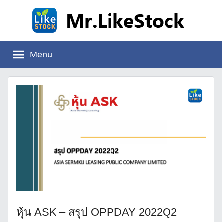
Skip
to
content
Mr.LikeStock
อ่าน
งบ
Menu
การ
เงิน
หุ้น ASK – สรุป OPPDAY 2022Q2