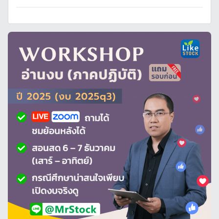
บ
ท
ค
ว
า
ม
,
หุ้
น