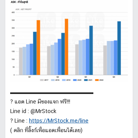
▬▬▬▬▬▬▬▬▬▬▬▬▬▬▬
? แอด Line มีของแจก ฟรี!!!
Line id : @MrStock
? Line :
https://MrStock.me/line
( คลิก ที่ลิ้งก์เพื่อแอดเพื่อนได้เลย)