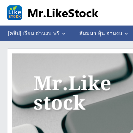
Skip
to
content
อ่าน
Mr.LikeStock
งบ
[คลิป] เรียน อ่านงบ ฟรี
สัมมนา หุ้น อ่านงบ
การ
เงิน