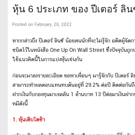
หุ้น 6 ประเภท ของ ปีเตอร์ ลิ
Posted on
February 20, 2022
b
y
m
หากกล่าวถึง ปีเตอร์ ลินซ์ น้อยคนนักที่จะไม่รู้จัก อดีตผู้
r
ชนิดไว้ในหนังสือ One Up On Wall Street ซึ่งปัจจุบันถูกน
l
ใช้แนวคิดนี้ในการแบ่งหุ้นเช่นกัน
i
k
ก่อนจะมาลงรายละเอียด ขอพาเพื่อนๆ มารู้จักกับ ปีเตอร์ ลินซ
e
สามารถทำผลตอบแทนทบต้นอยู่ที่ 29.2% ต่อปี ติดต่อกันถ
s
ฝากเงินกับกองทุนมาเจลลัน 1 ล้านบาท 13 ปีต่อมาเงินฝากข
t
o
ทมีดังนี้
c
k
1. หุ้นเติบโตช้า
_
2