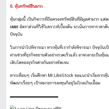
6. หุ้นทรัพย์สินมาก
หุ้นกลุ่มนี้ เป็นกิจการที่ถือครองทรัพย์สินที่มีมูลค่ามาก แต
เยอะ
อัตราส่วนที่ใช้วิเคราะห์เบื้องต้น จะเน้นการหาราคาต
ปัจจุบัน
ในการนำไปพิจารณา หากหุ้นที่เรากำลังพิจารณา ปัจจุบันเป็นห
ผ่านช่วงที่ธุรกิจขยายตัวอย่างรวดเร็วแล้ว อาจกลายเป็นหุ้นแข
เติบโตของธุรกิจต่างกันอย่างชัดเจน
หากเพื่อนๆ เริ่มศึกษา Mr.LikeStock ขอแนะนำเริ่มจากหุ้
พัฒนาเรื่อยๆ เป้าหมายการลงทุนก็อยู่ไม่ไกลเกินเอื้อม
▬▬▬▬▬▬▬▬▬▬▬
แอด Line มีของแจก ฟรี!!!