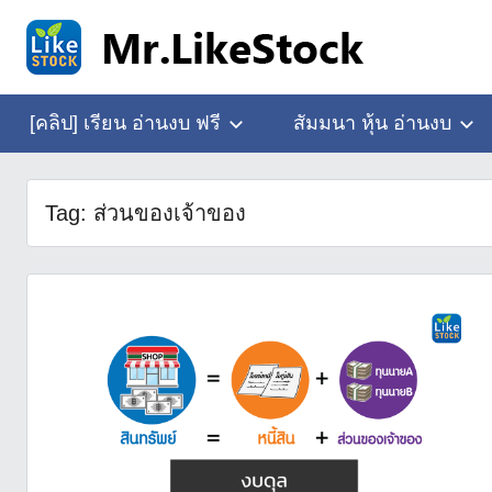
Skip
to
content
อ่าน
Mr.LikeStock
งบ
[คลิป] เรียน อ่านงบ ฟรี
สัมมนา หุ้น อ่านงบ
การ
เงิน
Tag:
ส่วนของเจ้าของ