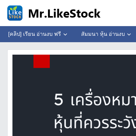
Skip
to
content
อ่าน
Mr.LikeStock
งบ
[คลิป] เรียน อ่านงบ ฟรี
สัมมนา หุ้น อ่านงบ
การ
เงิน