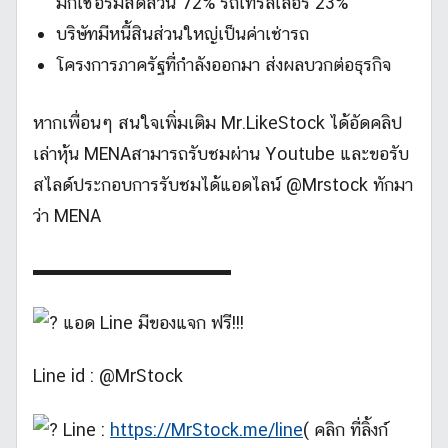
มิกเซอร์มีสัดส่วน 72% รถเทรลเลอร์ 23%
บริษัทมีหนี้สินส่วนใหญ่เป็นค่าเช่ารถ
โครงการภาครัฐที่กำลังออกมา ส่งผลบวกต่อธุรกิจ
หากเพื่อนๆ สนใจเพิ่มเติม Mr.LikeStock ได้อัดคลิป
เล่าหุ้น MENAสามารถรับชมผ่าน Youtube และขอรับ
สไลด์ประกอบการรับชมได้แอดไลน์ @Mrstock ทักมา
ว่า MENA
▬▬▬▬▬▬▬▬▬▬▬
แอด Line มีของแจก ฟรี!!!
Line id : @MrStock
Line :
https://MrStock.me/line
( คลิก ที่ลิ้งก์