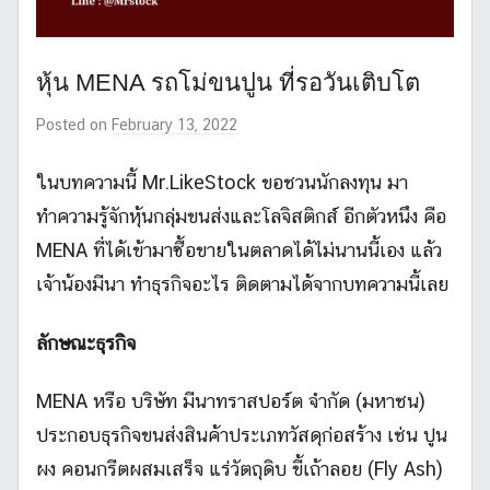
หุ้น MENA รถโม่ขนปูน ที่รอวันเติบโต
Posted on
February 13, 2022
b
y
m
ในบทความนี้ Mr.LikeStock ขอชวนนักลงทุน มา
r
ทำความรู้จักหุ้นกลุ่มขนส่งและโลจิสติกส์ อีกตัวหนึง คือ
l
MENA ที่ได้เข้ามาซื้อขายในตลาดได้ไม่นานนี้เอง แล้ว
i
เจ้าน้องมีนา ทำธุรกิจอะไร ติดตามได้จากบทความนี้เลย
k
e
s
ลักษณะธุรกิจ
t
o
MENA หรือ บริษัท มีนาทราสปอร์ต จำกัด (มหาชน)
c
ประกอบธุรกิจขนส่งสินค้าประเภทวัสดุก่อสร้าง เช่น ปูน
k
ผง คอนกรีตผสมเสร็จ แร่วัตถุดิบ ขี้เถ้าลอย (Fly Ash)
_