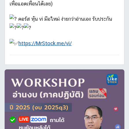
เพื่อแอดเพื่อนได้เลย)
คอร์ส หุ้น vi มือใหม่ ง่ายกว่าอ่านเอง รับประกัน
https://MrStock.me/vi/
บ
ท
ค
ว
า
ม
,
หุ้
น