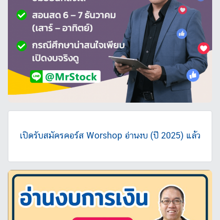
,
อ่
า
น
ง
บ
ก
า
ร
เ
งิ
เปิดรับสมัครคอร์ส Worshop อ่านงบ (ปี 2025) แล้ว
น