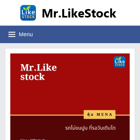
Skip
to
content
Mr.LikeStock
อ่าน
งบ
Menu
การ
เงิน