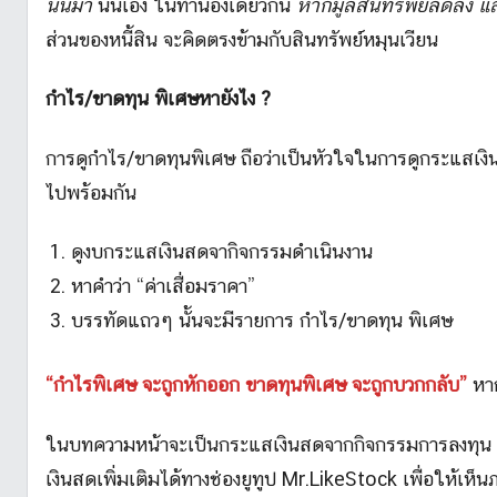
นั้นมา
นั่นเอง ในทำนองเดียวกัน
หากมูลสินทรัพย์ลดลง แสด
ส่วนของหนี้สิน จะคิดตรงข้ามกับสินทรัพย์หมุนเวียน
กำไร/ขาดทุน พิเศษหายังไง ?
การดูกำไร/ขาดทุนพิเศษ ถือว่าเป็นหัวใจในการดูกระแสเงิ
ไปพร้อมกัน
ดูงบกระแสเงินสดจากิจกรรมดำเนินงาน
หาคำว่า “ค่าเสื่อมราคา”
บรรทัดแถวๆ นั้นจะมีรายการ กำไร/ขาดทุน พิเศษ
“กำไรพิเศษ จะถูกหักออก ขาดทุนพิเศษ จะถูกบวกกลับ”
หาก
ในบทความหน้าจะเป็นกระแสเงินสดจากกิจกรรมการลงทุน แล
เงินสดเพิ่มเติมได้ทางช่องยูทูป Mr.LikeStock เพื่อให้เห็น