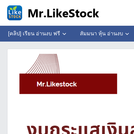
Skip
to
content
อ่าน
Mr.LikeStock
งบ
[คลิป] เรียน อ่านงบ ฟรี
สัมมนา หุ้น อ่านงบ
การ
เงิน