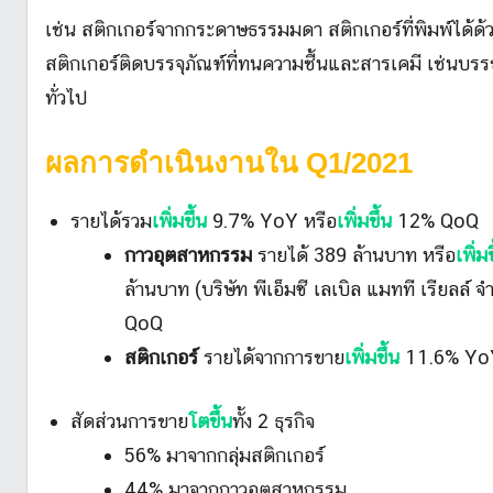
เช่น สติกเกอร์จากกระดาษธรรมมดา สติกเกอร์ที่พิมพ์ได้ด้
สติกเกอร์ติดบรรจุภัณฑ์ที่ทนความชื้นและสารเคมี เช่นบร
ทั่วไป
ผลการดำเนินงานใน Q1/2021
รายได้รวม
เพิ่มขึ้น
9.7% YoY หรือ
เพิ่มขึ้น
12% QoQ
กาวอุตสาหกรรม
รายได้ 389 ล้านบาท หรือ
เพิ่มข
ล้านบาท (บริษัท พีเอ็มซี เลเบิล แมทที เรียลล์ 
QoQ
สติกเกอร์
รายได้จากการขาย
เพิ่มขึ้น
11.6% Yo
สัดส่วนการขาย
โตขึ้น
ทั้ง 2 ธุรกิจ
56% มาจากกลุ่มสติกเกอร์
44% มาจากกาวอุตสาหกรรม