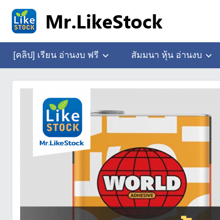
Skip
to
content
อ่าน
Mr.LikeStock
งบ
[คลิป] เรียน อ่านงบ ฟรี
สัมมนา หุ้น อ่านงบ
การ
เงิน