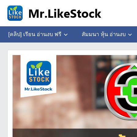
Skip
to
content
อ่าน
Mr.LikeStock
งบ
[คลิป] เรียน อ่านงบ ฟรี
สัมมนา หุ้น อ่านงบ
การ
เงิน