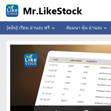
Skip
to
content
อ่าน
Mr.LikeStock
งบ
[คลิป] เรียน อ่านงบ ฟรี
สัมมนา หุ้น อ่านงบ
การ
เงิน