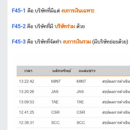
L
i
F45-1
คือ บริษัทที่มีแต่
งบการเงินเฉพาะ
k
e
F45-2
คือ บริษัทที่มี
บริษัทร่วม
ด้วย
S
t
F45-3
คือ บริษัทที่จัดทำ
งบการเงินรวม
(มีบริษัทย่อยด้วย)
o
c
k