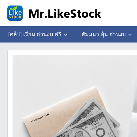
Skip
to
content
อ่าน
Mr.LikeStock
งบ
[คลิป] เรียน อ่านงบ ฟรี
สัมมนา หุ้น อ่านงบ
การ
เงิน