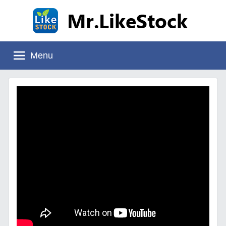
Skip
to
content
Mr.LikeStock
อ่าน
งบ
Menu
การ
เงิน