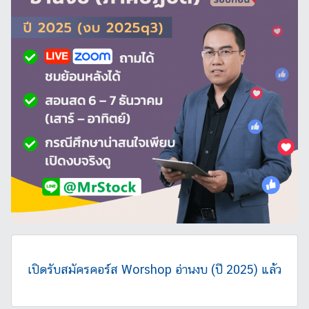
บ
ท
ค
ว
า
ม
,
อ่
า
น
ง
บ
ก
า
ร
เ
เปิดรับสมัครคอร์ส Worshop อ่านงบ (ปี 2025) แล้ว
งิ
น