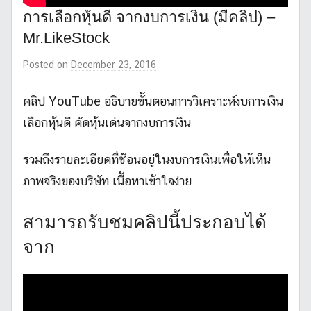
การเลือกหุ้นดี จากงบการเงิน (มีคลิป) –
Mr.LikeStock
Posted on
December 23, 2016
b
y
M
คลิป YouTube อธิบายขั้นตอนการวิเคราะห์งบการเงิน
r
เลือกหุ้นดี คัดหุ้นเด่นจากงบการเงิน
.
L
รวมถึงรายละเอียดที่ซ้อนอยู่ในงบการเงินเพื่อให้เห็น
i
ภาพจริงของบริษัท เนื้อหาเข้าใจง่าย
k
e
S
สามารถรับชมคลิปนี้ประกอบได้
t
จาก
o
c
k